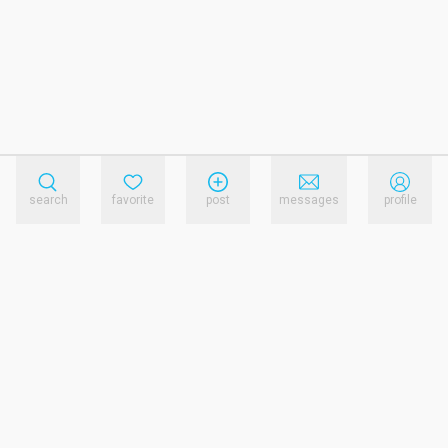
search
favorite
post
messages
profile