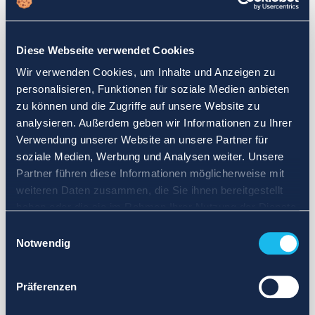
Wählen Sie einen anderen Suchbereich. Definieren Sie die
Abfrage neu oder legen Sie weniger strenge Grenzen fest.
Diese Webseite verwendet Cookies
Melden Sie sich für Updates an und wir benachrichtigen Sie,
Wir verwenden Cookies, um Inhalte und Anzeigen zu
wenn Anzeigen verfügbar sind.
personalisieren, Funktionen für soziale Medien anbieten
zu können und die Zugriffe auf unsere Website zu
analysieren. Außerdem geben wir Informationen zu Ihrer
Verwendung unserer Website an unsere Partner für
soziale Medien, Werbung und Analysen weiter. Unsere
Partner führen diese Informationen möglicherweise mit
weiteren Daten zusammen, die Sie ihnen bereitgestellt
haben oder die sie im Rahmen Ihrer Nutzung der Dienste
gesammelt haben.
Einwilligungsauswahl
Notwendig
Präferenzen