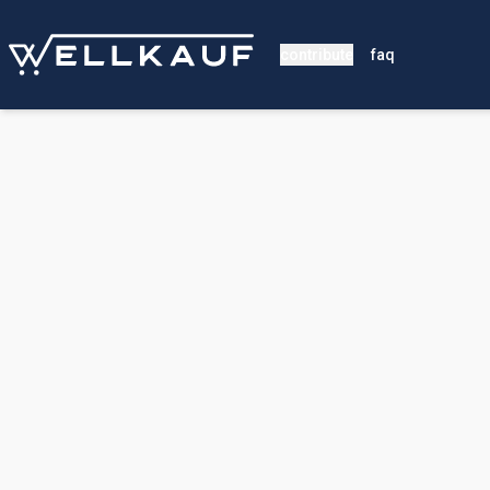
contribute
faq