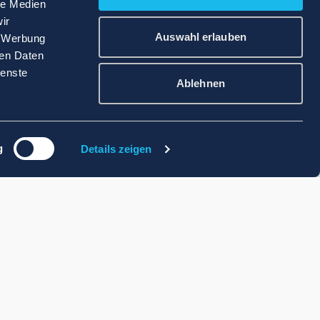
le Medien
ir
Auswahl erlauben
, Werbung
ren Daten
ienste
Ablehnen
g
Details zeigen