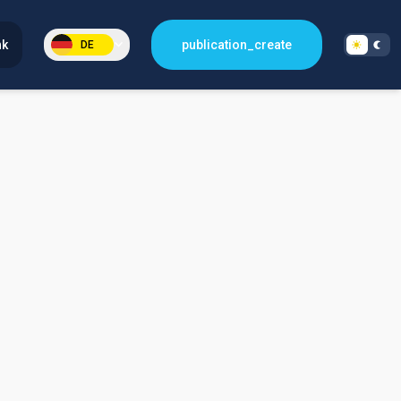
nk
publication_create
DE