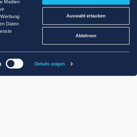
le Medien
ir
Auswahl erlauben
, Werbung
ren Daten
ienste
Ablehnen
g
Details zeigen