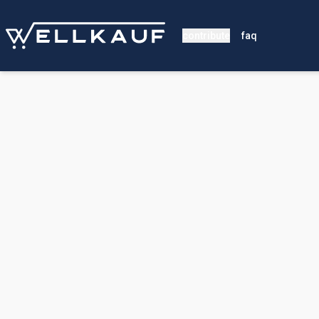
contribute
faq