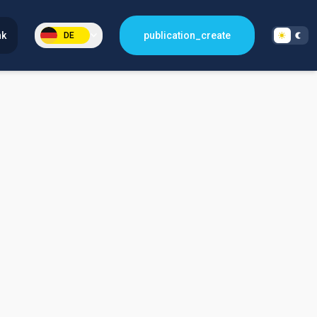
nk
publication_create
DE