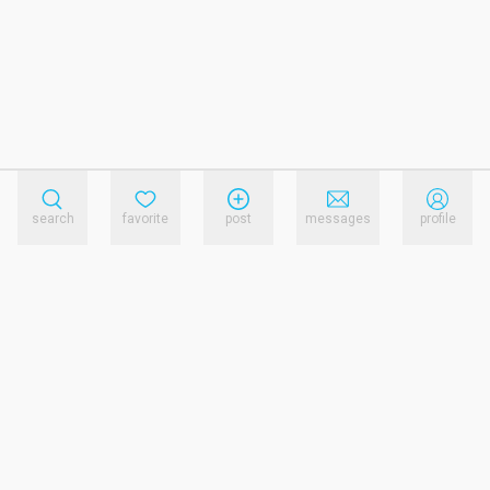
search
favorite
post
messages
profile