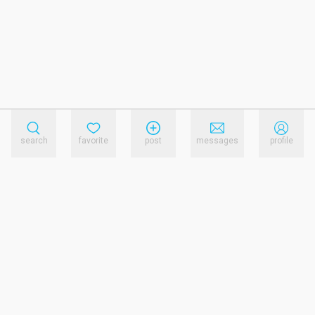
search
favorite
post
messages
profile