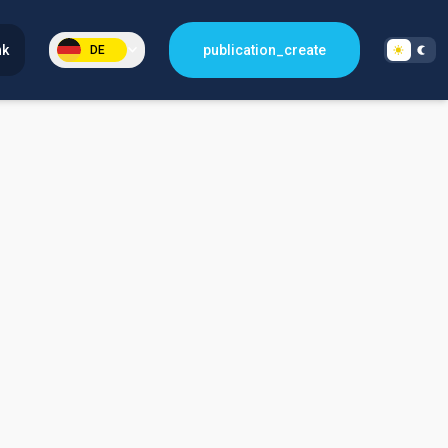
nk
publication_create
DE