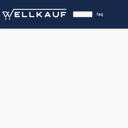
contribute
faq