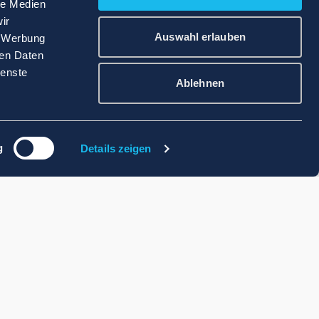
le Medien
ir
Auswahl erlauben
, Werbung
ren Daten
ienste
Ablehnen
g
Details zeigen