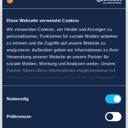
Wählen Sie einen anderen Suchbereich. Definieren Sie die
Abfrage neu oder legen Sie weniger strenge Grenzen fest.
Diese Webseite verwendet Cookies
Melden Sie sich für Updates an und wir benachrichtigen Sie,
Wir verwenden Cookies, um Inhalte und Anzeigen zu
wenn Anzeigen verfügbar sind.
personalisieren, Funktionen für soziale Medien anbieten
zu können und die Zugriffe auf unsere Website zu
analysieren. Außerdem geben wir Informationen zu Ihrer
Verwendung unserer Website an unsere Partner für
soziale Medien, Werbung und Analysen weiter. Unsere
Partner führen diese Informationen möglicherweise mit
weiteren Daten zusammen, die Sie ihnen bereitgestellt
haben oder die sie im Rahmen Ihrer Nutzung der Dienste
gesammelt haben.
Einwilligungsauswahl
Notwendig
Präferenzen