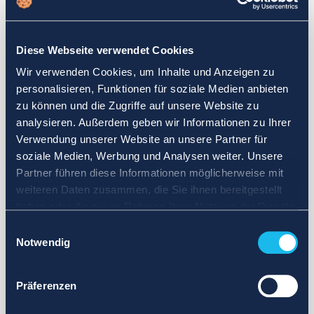
Wählen Sie einen anderen Suchbereich. Definieren Sie die
Abfrage neu oder legen Sie weniger strenge Grenzen fest.
Diese Webseite verwendet Cookies
Melden Sie sich für Updates an und wir benachrichtigen Sie,
Wir verwenden Cookies, um Inhalte und Anzeigen zu
wenn Anzeigen verfügbar sind.
personalisieren, Funktionen für soziale Medien anbieten
zu können und die Zugriffe auf unsere Website zu
analysieren. Außerdem geben wir Informationen zu Ihrer
Verwendung unserer Website an unsere Partner für
soziale Medien, Werbung und Analysen weiter. Unsere
Partner führen diese Informationen möglicherweise mit
weiteren Daten zusammen, die Sie ihnen bereitgestellt
haben oder die sie im Rahmen Ihrer Nutzung der Dienste
gesammelt haben.
Einwilligungsauswahl
Notwendig
Präferenzen