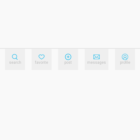
search
favorite
post
messages
profile