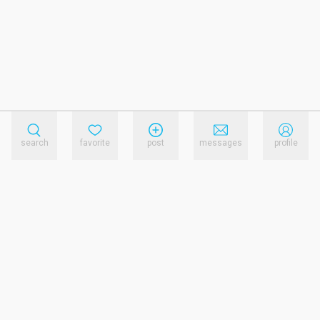
search
favorite
post
messages
profile