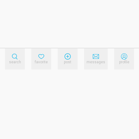
search
favorite
post
messages
profile