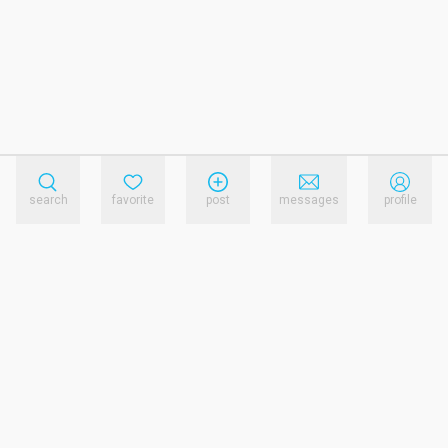
search
favorite
post
messages
profile