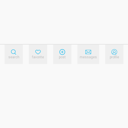
search
favorite
post
messages
profile