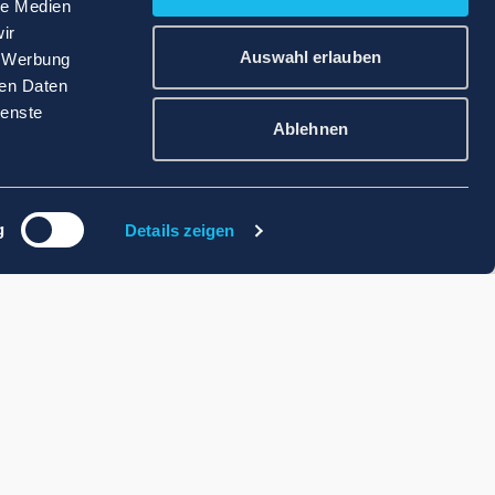
le Medien
ir
Auswahl erlauben
, Werbung
ren Daten
ienste
Ablehnen
g
Details zeigen