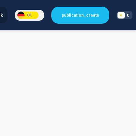
nk
publication_create
DE