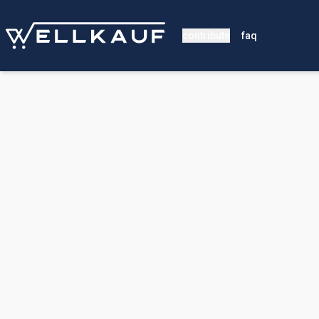
contribute
faq