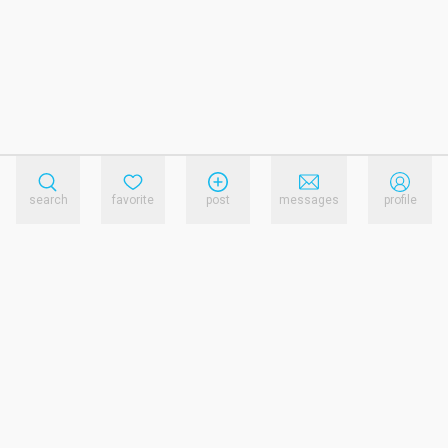
search
favorite
post
messages
profile