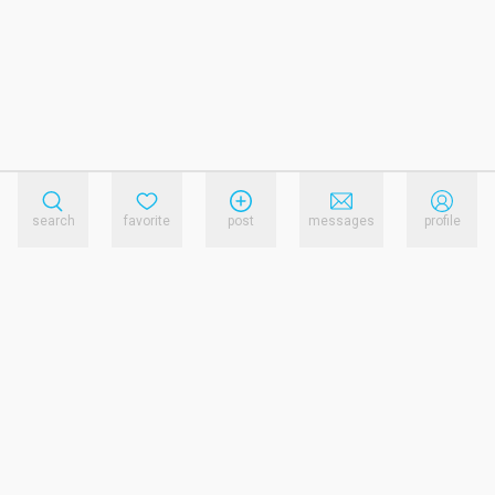
search
favorite
post
messages
profile