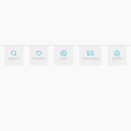
search
favorite
post
messages
profile