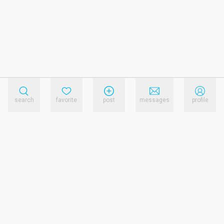
search
favorite
post
messages
profile