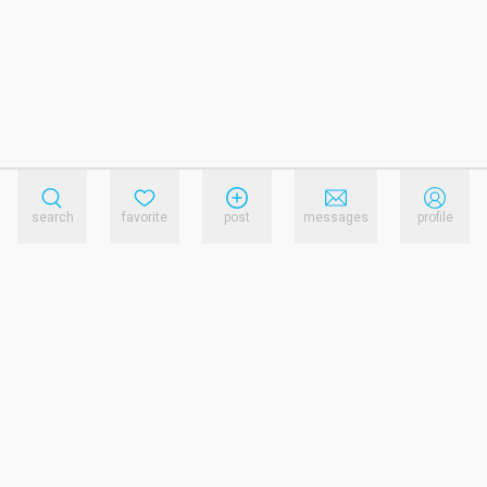
search
favorite
post
messages
profile