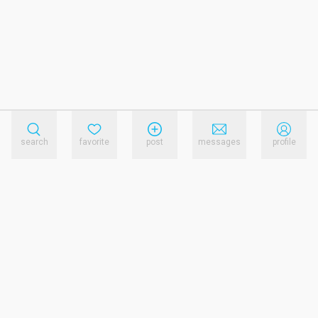
search
favorite
post
messages
profile