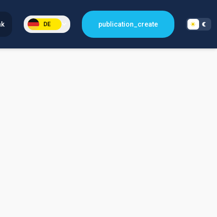
nk
publication_create
DE