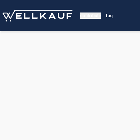
contribute
faq