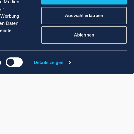
le Medien
ir
Auswahl erlauben
, Werbung
ren Daten
ienste
Ablehnen
g
Details zeigen