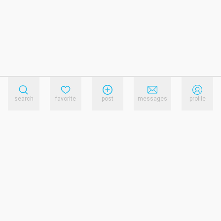
search
favorite
post
messages
profile