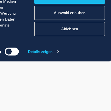
le Medien
ir
Auswahl erlauben
, Werbung
ren Daten
ienste
Ablehnen
g
Details zeigen