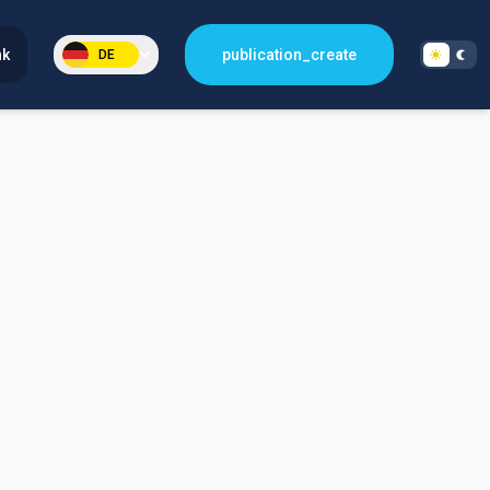
nk
publication_create
DE