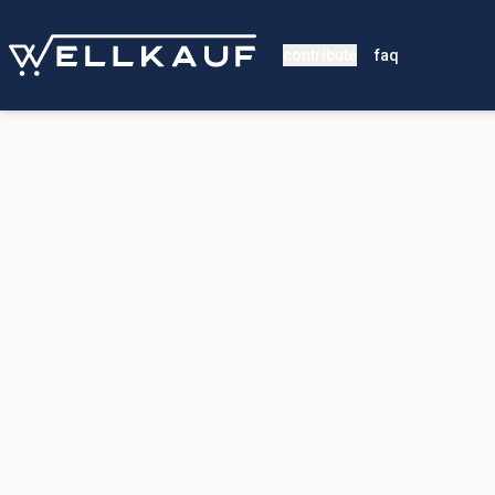
contribute
faq