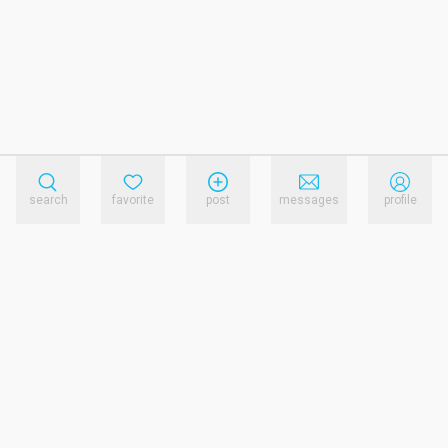
search
favorite
post
messages
profile