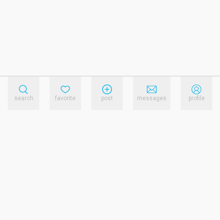
search
favorite
post
messages
profile