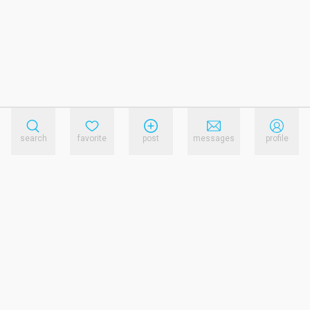
search
favorite
post
messages
profile