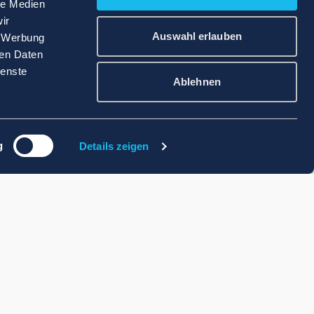
le Medien
ir
Auswahl erlauben
, Werbung
ren Daten
ienste
Ablehnen
g
Details zeigen