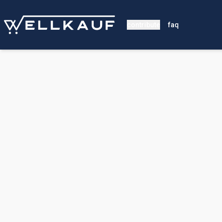
contribute
faq