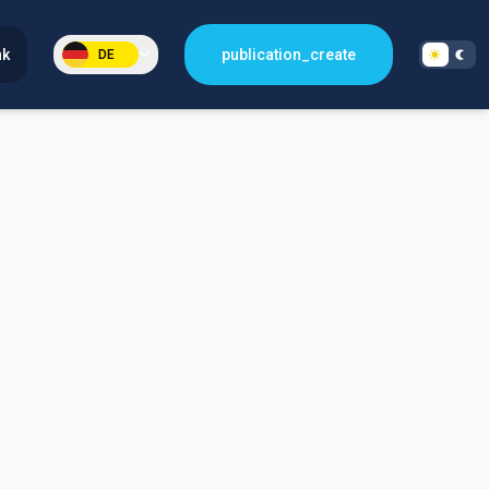
nk
publication_create
DE