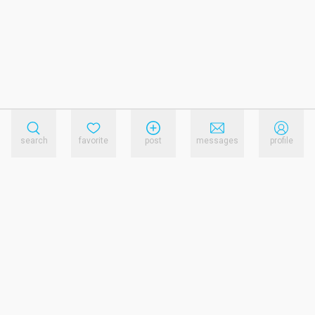
search
favorite
post
messages
profile