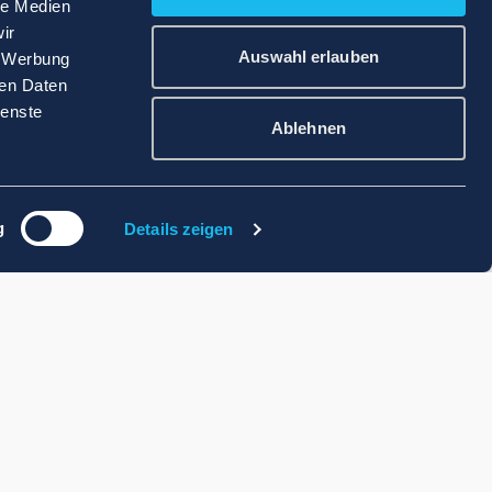
le Medien
ir
Auswahl erlauben
, Werbung
ren Daten
ienste
Ablehnen
g
Details zeigen