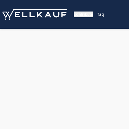
contribute
faq