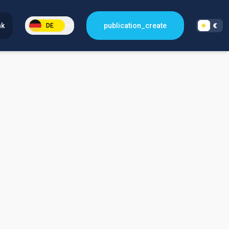
nk
publication_create
DE