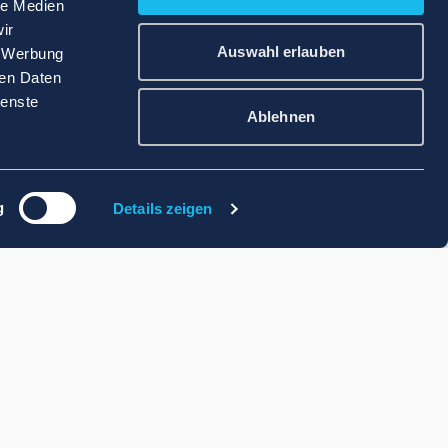
le Medien
ir
Auswahl erlauben
, Werbung
ren Daten
ienste
Ablehnen
g
Details zeigen