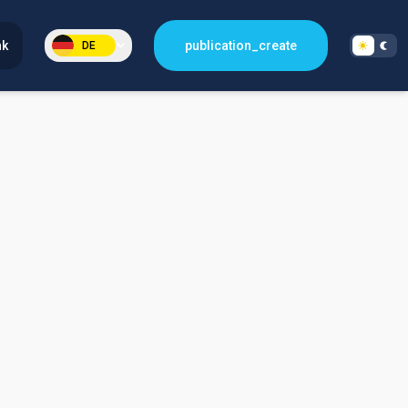
nk
publication_create
DE