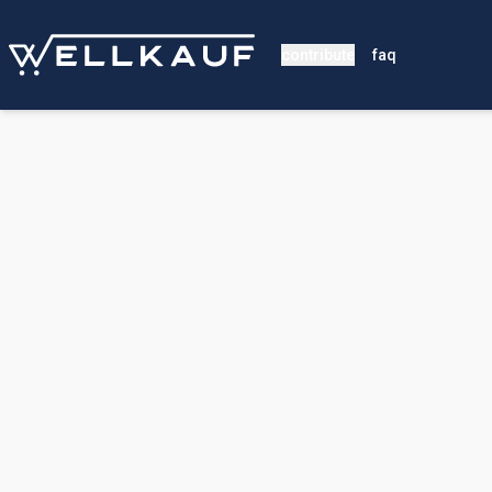
contribute
faq