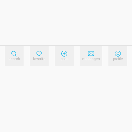
search
favorite
post
messages
profile