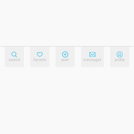
search
favorite
post
messages
profile