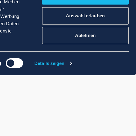
le Medien
ir
Auswahl erlauben
, Werbung
ren Daten
ienste
Ablehnen
g
Details zeigen