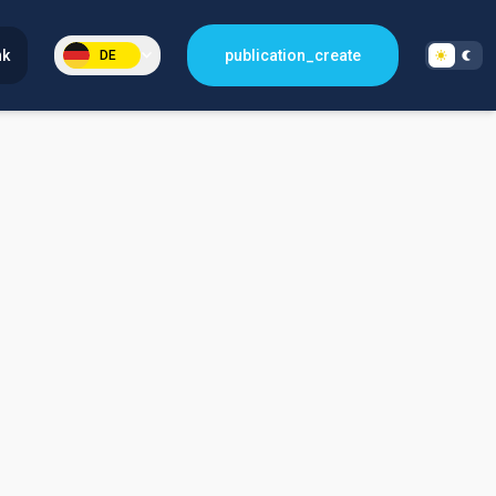
nk
publication_create
DE