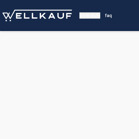
contribute
faq