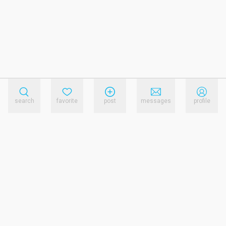
search
favorite
post
messages
profile