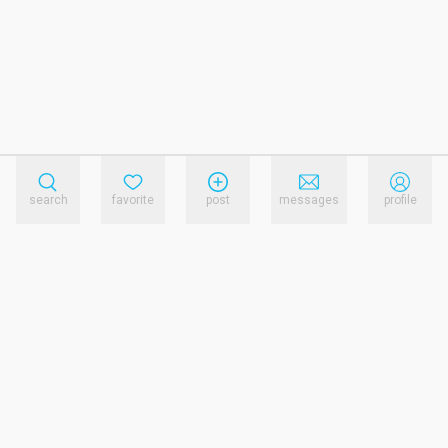
search
favorite
post
messages
profile