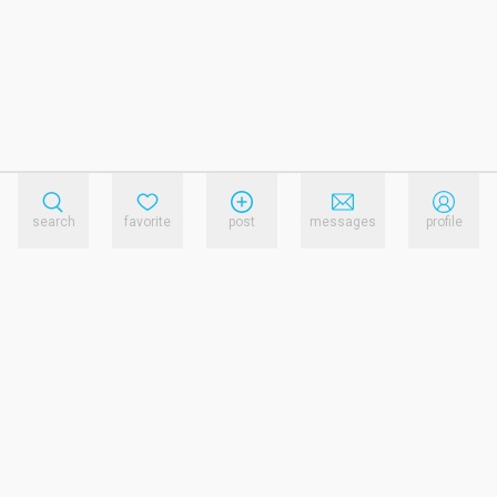
search
favorite
post
messages
profile