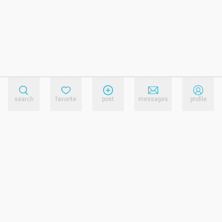
search
favorite
post
messages
profile