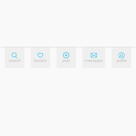
search
favorite
post
messages
profile