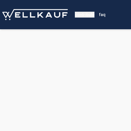
contribute
faq