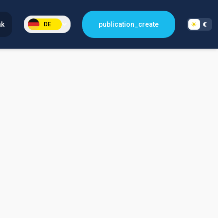
nk
publication_create
DE