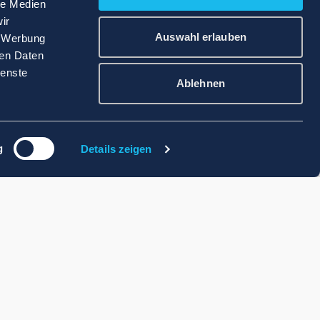
le Medien
ir
Auswahl erlauben
, Werbung
ren Daten
ienste
Ablehnen
g
Details zeigen