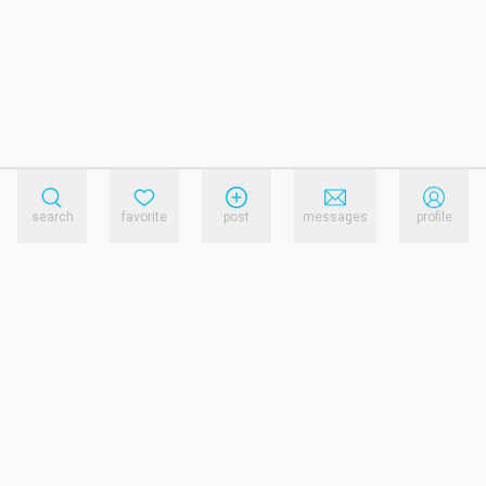
search
favorite
post
messages
profile