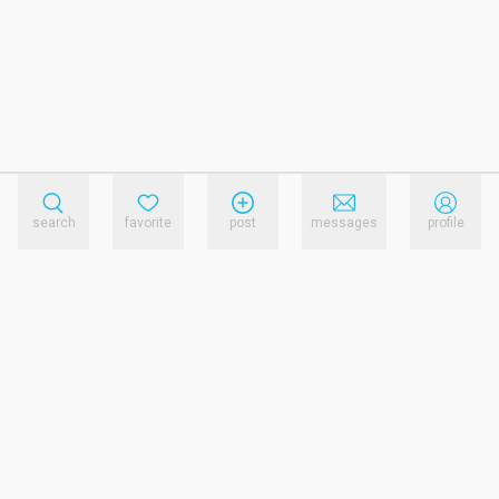
search
favorite
post
messages
profile