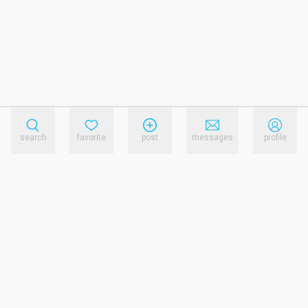
search
favorite
post
messages
profile