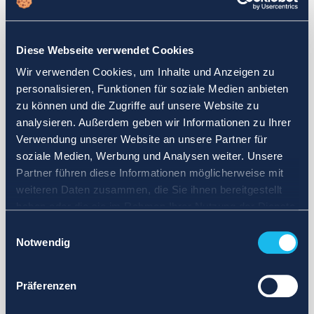
Wählen Sie einen anderen Suchbereich. Definieren Sie die
Abfrage neu oder legen Sie weniger strenge Grenzen fest.
Diese Webseite verwendet Cookies
Melden Sie sich für Updates an und wir benachrichtigen Sie,
Wir verwenden Cookies, um Inhalte und Anzeigen zu
wenn Anzeigen verfügbar sind.
personalisieren, Funktionen für soziale Medien anbieten
zu können und die Zugriffe auf unsere Website zu
analysieren. Außerdem geben wir Informationen zu Ihrer
Verwendung unserer Website an unsere Partner für
soziale Medien, Werbung und Analysen weiter. Unsere
Partner führen diese Informationen möglicherweise mit
weiteren Daten zusammen, die Sie ihnen bereitgestellt
haben oder die sie im Rahmen Ihrer Nutzung der Dienste
gesammelt haben.
Einwilligungsauswahl
Notwendig
Präferenzen