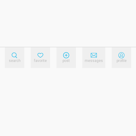
search
favorite
post
messages
profile