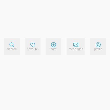
search
favorite
post
messages
profile