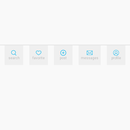
search
favorite
post
messages
profile