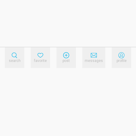
search
favorite
post
messages
profile