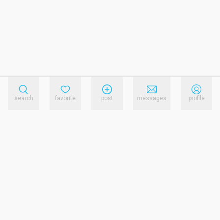
search
favorite
post
messages
profile