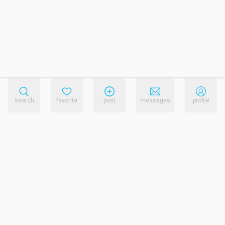
search
favorite
post
messages
profile